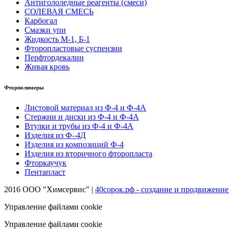
Антигололедные реагенты (смеси)
СОЛЕВАЯ СМЕСЬ
Карбогал
Смазки упи
Жидкость М-1, Б-1
Фторопластовые суспензии
Перфтордекалин
Живая кровь
Фторполимеры
Листовой материал из Ф-4 и Ф-4А
Стержни и диски из Ф-4 и Ф-4А
Втулки и трубы из Ф-4 и Ф-4А
Изделия из Ф–4Д
Изделия из композиций Ф-4
Изделия из вторичного фторопласта
Фторкаучук
Пентапласт
2016 ООО "Химсервис" |
40сорок.рф - создание и продвижение
Управление файлами cookie
Управление файлами cookie