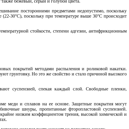
 также бежевый, серый и голубой цвета.
ешивание посторонними предметами недопустимо, поскольку
 (22-30°С), поскольку при температуре выше 30°С происходит
температурной стойкости, степени адгезии, антифрикционным
оновых покрытий методами распыления и роликовой накатки.
уют грунтовку. Но это же свойство и стало причиной высокого
вают суспензией, спекая каждый слой. Свободные пленки,
оме меди и сплавов на ее основе. Защитные покрытия могут
абивочные шнуры, пропитанные фторопластовой суспензией.
т крайне низким коэффициентом трения, высокой химической и
тах.