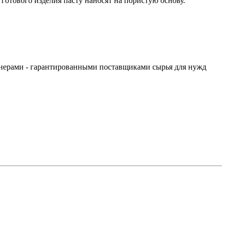
отового изделия пасту наносят на пористую основу.
тнерами - гарантированными поставщиками сырья для нужд