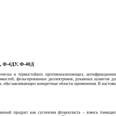
, Ф-4ДУ, Ф-40Д
мически и термостойких противоналипающих, антифрикционн
емкостей, фольгированных диэлектриков, рукавных шлангов дл
в, обуславливающих конкретные области применения. В настоящ
нный продукт как суспензия фторопласта – взвесь тонкодис