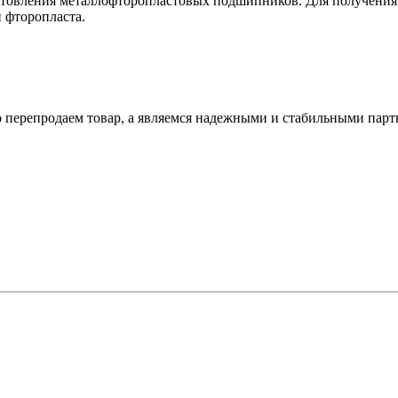
отовления металлофторопластовых подшипников. Для получения г
 фторопласта.
о перепродаем товар, а являемся надежными и стабильными пар