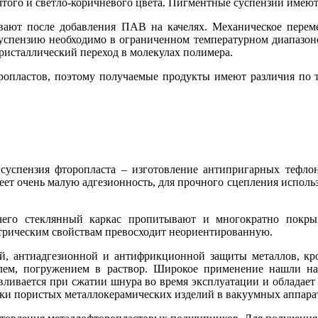
лтого и светло-коричневого цвета. Пигментные суспензии имеют
вают после добавления ПАВ на качелях. Механическое перем
успензию необходимо в ограниченном температурном диапазоне
кристаллический переход в молекулах полимера.
ропластов, поэтому получаемые продукты имеют различия по 
 суспензия фторопласта – изготовление антипригарных тефл
ет очень малую адгезионность, для прочного сцепления использ
чего стеклянный каркас пропитывают и многократно покры
ктрическим свойствам превосходит неориентированную.
ой, антиадгезионной и антифрикционной защиты металлов, кр
лем, погружением в раствор. Широкое применение нашли н
давливается при сжатии шнура во время эксплуатации и обладае
тки пористых металлокерамических изделий в вакуумных аппара