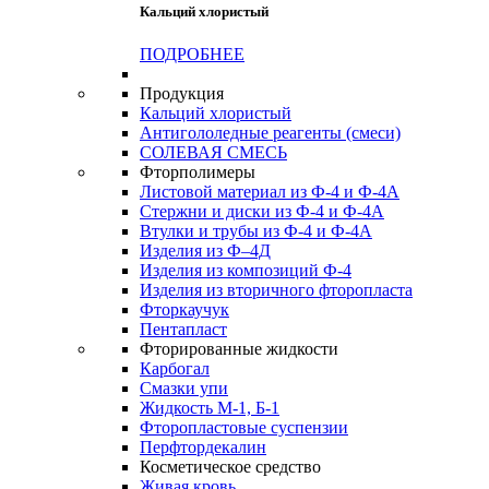
Кальций хлористый
ПОДРОБНЕЕ
Продукция
Кальций хлористый
Антигололедные реагенты (смеси)
СОЛЕВАЯ СМЕСЬ
Фторполимеры
Листовой материал из Ф-4 и Ф-4А
Стержни и диски из Ф-4 и Ф-4А
Втулки и трубы из Ф-4 и Ф-4А
Изделия из Ф–4Д
Изделия из композиций Ф-4
Изделия из вторичного фторопласта
Фторкаучук
Пентапласт
Фторированные жидкости
Карбогал
Смазки упи
Жидкость М-1, Б-1
Фторопластовые суспензии
Перфтордекалин
Косметическое средство
Живая кровь