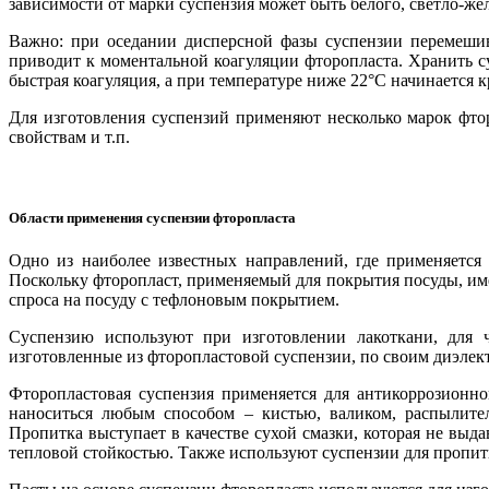
зависимости от марки суспензия может быть белого, светло-же
Важно: при оседании дисперсной фазы суспензии перемеши
приводит к моментальной коагуляции фторопласта. Хранить с
быстрая коагуляция, а при температуре ниже 22°С начинается 
Для изготовления суспензий применяют несколько марок фто
свойствам и т.п.
Области применения суспензии фторопласта
Одно из наиболее известных направлений, где применяется
Поскольку фторопласт, применяемый для покрытия посуды, име
спроса на посуду с тефлоновым покрытием.
Суспензию используют при изготовлении лакоткани, для 
изготовленные из фторопластовой суспензии, по своим диэле
Фторопластовая суспензия применяется для антикоррозионн
наноситься любым способом – кистью, валиком, распылите
Пропитка выступает в качестве сухой смазки, которая не вы
тепловой стойкостью. Также используют суспензии для пропи